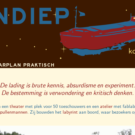
ARPLAN
PRAKTISCH
De lading is brute kennis, absurdisme en experiment
De bestemming is verwondering en kritisch denken.
h een
theater
met plek voor 50 toeschouwers en een
atelier
met fablab
pullenmannen
. Zij bouwden het
labyrint
aan boord, waar bezoekers op