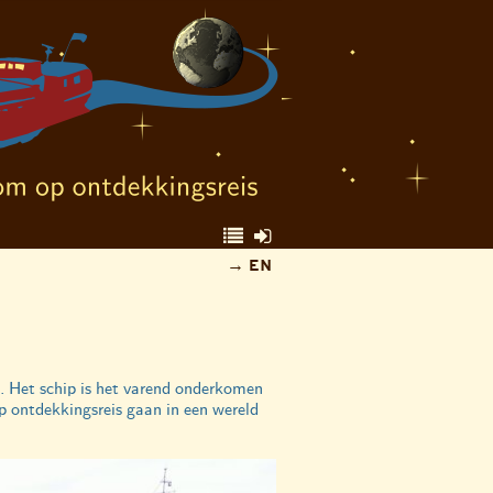
EN
.
. Het schip is het varend onderkomen
 ontdekkingsreis gaan in een wereld