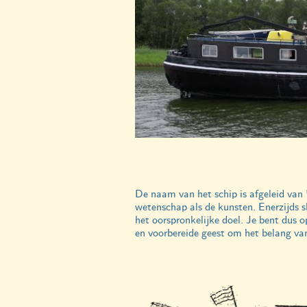
De naam van het schip is afgeleid van '
wetenschap als de kunsten. Enerzijds sl
het oorspronkelijke doel. Je bent dus o
en voorbereide geest om het belang va