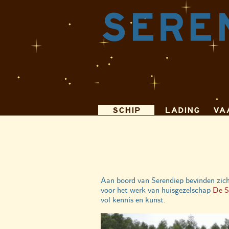
SCHIP
LADING
VA
Aan boord van Serendiep bevinden zic
voor het werk van huisgezelschap
De S
vol kennis en kunst.