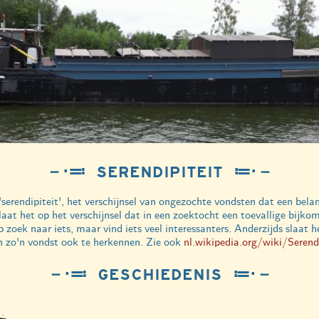
－⋅≕ SERENDIPITEIT ≔⋅－
serendipiteit', het verschijnsel van ongezochte vondsten dat een bela
aat het op het verschijnsel dat in een zoektocht een toevallige bijkoms
p zoek naar iets, maar vind iets veel interessanters. Anderzijds slaat
n zo'n vondst ook te herkennen. Zie ook
nl.wikipedia.org/wiki/Serendi
－⋅≕ GESCHIEDENIS ≔⋅－