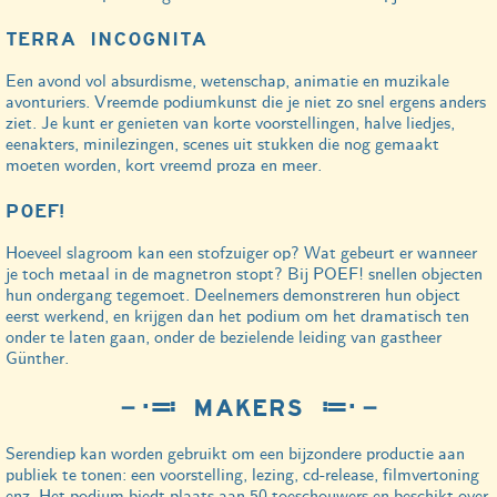
TERRA INCOGNITA
Een avond vol absurdisme, wetenschap, animatie en muzikale
avonturiers. Vreemde podiumkunst die je niet zo snel ergens anders
ziet. Je kunt er genieten van korte voorstellingen, halve liedjes,
eenakters, minilezingen, scenes uit stukken die nog gemaakt
moeten worden, kort vreemd proza en meer.
POEF!
Hoeveel slagroom kan een stofzuiger op? Wat gebeurt er wanneer
je toch metaal in de magnetron stopt? Bij POEF! snellen objecten
hun ondergang tegemoet. Deelnemers demonstreren hun object
eerst werkend, en krijgen dan het podium om het dramatisch ten
onder te laten gaan, onder de bezielende leiding van gastheer
Günther.
－⋅≕ MAKERS ≔⋅－
Serendiep kan worden gebruikt om een bijzondere productie aan
publiek te tonen: een voorstelling, lezing, cd-release, filmvertoning
enz. Het podium biedt plaats aan 50 toeschouwers en beschikt over