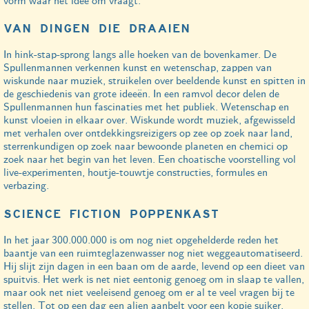
vorm waar het idee om vraagt.
VAN DINGEN DIE DRAAIEN
In hink-stap-sprong langs alle hoeken van de bovenkamer. De
Spullenmannen verkennen kunst en wetenschap, zappen van
wiskunde naar muziek, struikelen over beeldende kunst en spitten in
de geschiedenis van grote ideeën. In een ramvol decor delen de
Spullenmannen hun fascinaties met het publiek. Wetenschap en
kunst vloeien in elkaar over. Wiskunde wordt muziek, afgewisseld
met verhalen over ontdekkingsreizigers op zee op zoek naar land,
sterrenkundigen op zoek naar bewoonde planeten en chemici op
zoek naar het begin van het leven. Een choatische voorstelling vol
live-experimenten, houtje-touwtje constructies, formules en
verbazing.
SCIENCE FICTION POPPENKAST
In het jaar 300.000.000 is om nog niet opgehelderde reden het
baantje van een ruimteglazenwasser nog niet weggeautomatiseerd.
Hij slijt zijn dagen in een baan om de aarde, levend op een dieet van
spuitvis. Het werk is net niet eentonig genoeg om in slaap te vallen,
maar ook net niet veeleisend genoeg om er al te veel vragen bij te
stellen. Tot op een dag een alien aanbelt voor een kopje suiker.