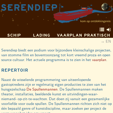
SCHIP
LADING
VAARPLAN
PRAKTISCH
EN
Serendiep biedt een podium voor bijzondere kleinschalige projecten,
van stomme film en boventoonzang tot kort vreemd proza en open
source cultuur. Het actuele programma is te zien in het
vaarplan
.
REPERTOIR
Naast de wisselende programmering van uiteenlopende
gastoptredens zijn er regelmatig eigen producties te zien van het
huisgezelschap
De Spullenmannen
. De Spullenmannen maken
theater, installaties, beeldende kunst en uitvindingen-waar-
niemand- op-zit-te-wachten. Dat doen zij vanuit een gezamenlijke
voorliefde voor oude spullen. De Spullenmannen richten zich niet op
één bepaald genre of kunstdiscipline, maar zoeken per project de